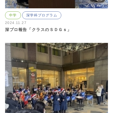
中学
深学科プログラム
2024.11.27
深プロ報告「クラスのＳＤＧｓ」