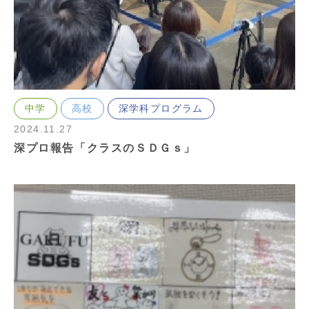
中学
高校
深学科プログラム
2024.11.27
深プロ報告「クラスのＳＤＧｓ」