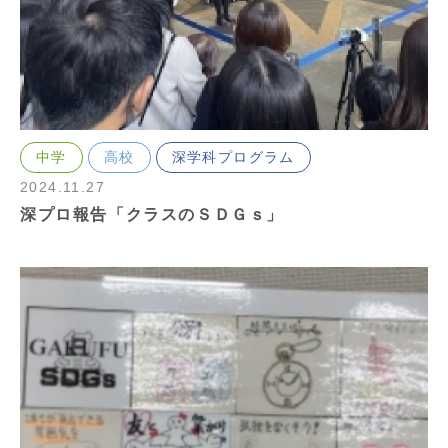
中学
高校
深学科プログラム
2024.11.27
深プロ報告「クラスのＳＤＧｓ」