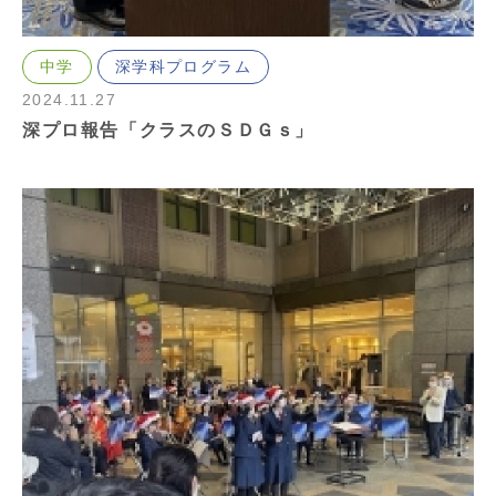
中学
深学科プログラム
2024.11.27
深プロ報告「クラスのＳＤＧｓ」