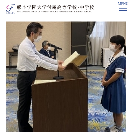
MENU
ホーム
>
深学科プログラム
> 中学