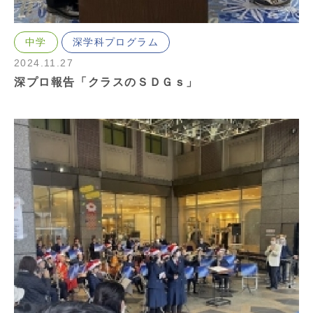
中学
深学科プログラム
2024.11.27
深プロ報告「クラスのＳＤＧｓ」