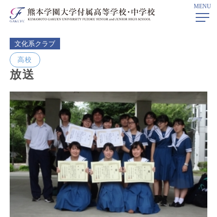
MENU
ホーム
> 放送
文化系クラブ
高校
放送