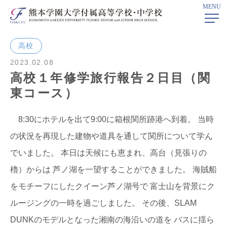
MENU
ホーム
>
学校ニュース
> 高校１年修学旅行報告２日目（関東コース）
高校
2023.02.08
高校１年修学旅行報告２日目（関
東コース）
8:30にホテルを出て9:00に箱根関所跡港へ到着。 当時
の状況を再現した建物や道具を通して関所について学ん
でいました。 本日は天候にも恵まれ、高台（見張りの
櫓）からは 芦ノ湖を一望することができました。 海賊船
をモチーフにしたクイーン芦ノ湖号で 富士山を背景にク
ルージングの一時を過ごしました。 その後、SLAM
DUNKのモデルとなった湘南の海沿いの道を バスに揺ら