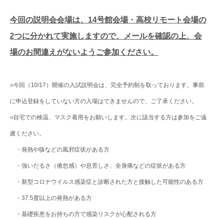
今回の説明会会場は、14号館会場・高校リモート会場の
2つに分かれて実施しますので、メールを確認の上、会
場のお間違えがないようご参加ください。
○今回（10/17）開催の入試説明会は、完全予約制を取っております。事前
に申込登録をしていない方の入場はできませんので、ご了承ください。
○自宅での検温、マスク着用をお願いします。次に該当する方は参加をご遠
慮ください。
・発熱や咳などの風邪症状がある方
・強いだるさ（倦怠感）や息苦しさ、全身痛などの症状がある方
・新型コロナウイルス感染症と診断された方と接触した可能性のある方
・37.5度以上の発熱がある方
・基礎疾患をお持ちの方で感染リスクが心配される方